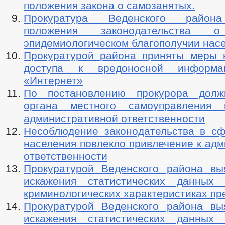
ПОРЯДОК РАССМОТРЕНИЯ ОБРАЩЕНИЙ
положения закона о самозанятых.
Прокуратура Веденского района
положения законодательства о
эпидемиологическом благополучии нас
Прокуратурой района приняты меры 
доступа к вредоносной информ
«Интернет»
По постановлению прокурора долж
органа местного самоуправления 
административной ответственности
Несоблюдение законодательства в сф
населения повлекло привлечение к ад
ответственности
Прокуратурой Веденского района в
искажения статистических данных 
криминологических характеристиках пр
Прокуратурой Веденского района в
искажения статистических данных 