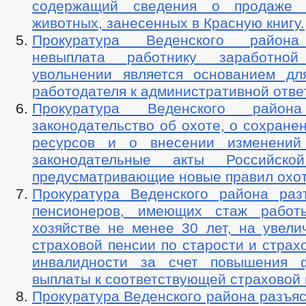
СОЦИАЛЬНЫЙ ПРОЕКТ — МУНИЦИПАЛЬНЫЙ ДЕ
содержащий сведения о продаже 
НПА
ИНЫЕ АКТЫ В СФЕРЕ П
животных, занесенных в Красную книгу.
ПРОТИВОДЕЙСТВИЕ КОРРУПЦИИ
МЕТОДИЧЕСКИЕ МАТЕРИАЛЫ
Прокуратура Веденского района
ФОРМЫ ДОКУМЕНТОВ, СВЯЗАННЫХ 
невыплата работнику заработно
СВЕДЕНИЯ О ДОХОДАХ, РАСХОДАХ, ОБ ИМУЩЕСТВЕ И ОБЯЗАТЕЛ
увольнении является основанием дл
КОМИССИЯ ПО СОБЛЮДЕНИЮ ТРЕБОВАНИЙ К СЛУЖЕБНОМУ ПОВЕ
работодателя к административной отве
ОБРАТНАЯ СВЯЗЬ ДЛЯ СООБЩЕНИЙ О ФАКТАХ КОРРУПЦИИ
Прокуратура Веденского района
УСТАВ
ПЕРЕЧЕНЬ НПА, СОДЕРЖАЩИХ О
ПРАВОВЫЕ АКТЫ
законодательство об охоте, о сохране
ПРОЕКТЫ К ОБСУЖДЕНИЮ
ПРОЕКТЫ РЕШ
ресурсов и о внесении изменений
ПРОЕКТЫ АДМИНИСТРАТИВНЫХ РЕГЛАМЕНТОВ
законодательные акты Российско
ПОРЯДОК ОБЖАЛОВАНИЯ НПА
РАСПОРЯЖЕНИЯ АДМИНИС
АДМИНИСТРАТИВНЫЕ РЕГЛАМЕНТЫ
предусматривающие новые правил охо
ФЕДЕРАЛЬНЫЕ ЗАКО
БЮДЖЕТ ПО ГОДАМ
Прокуратура Веденского района раз
БЮДЖЕТ
ОТЧЕТ ОБ ИСПОЛНЕНИИ БЮДЖЕТА
_
пенсионеров, имеющих стаж работ
МУНИЦИПАЛЬНЫЕ УСЛУГИ
МУНИЦ
хозяйстве не менее 30 лет, на увели
МУНИЦИПАЛЬНЫЕ УСЛУГИ
СТАНДАРТЫ МУНИЦИПАЛЬНЫХ УСЛУГ
страховой пенсии по старости и страх
инвалидности за счет повышения ф
ОБРАЩЕНИЕ К ГЛАВЕ
ИНТЕРНЕТ ПРИЕМН
ПРИЕМ ГРАЖДАН
ОБЗОРЫ ОБРАЩЕНИЙ ГРАЖДАН
ЗАКОНЫ 
выплаты к соответствующей страховой 
РЕГЛАМЕНТ РАССМОТРЕНИЯ ОБРАЩЕНИЙ
Прокуратура Веденского района разъя