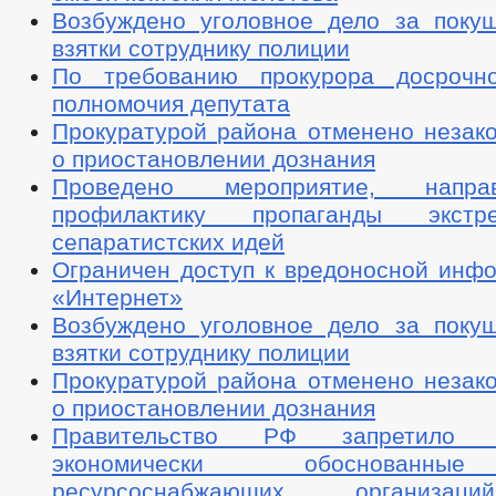
Возбуждено уголовное дело за поку
взятки сотруднику полиции
По требованию прокурора досрочн
полномочия депутата
Прокуратурой района отменено незак
о приостановлении дознания
Проведено мероприятие, напр
профилактику пропаганды экстр
сепаратистских идей
Ограничен доступ к вредоносной инфо
«Интернет»
Возбуждено уголовное дело за поку
взятки сотруднику полиции
Прокуратурой района отменено незак
о приостановлении дознания
Правительство РФ запретило 
экономически обоснованны
ресурсоснабжающих организац