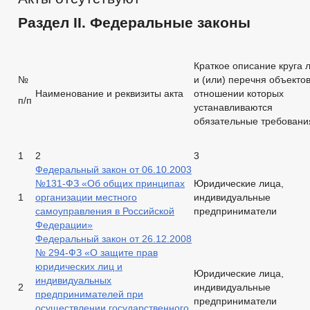
Раздел
II
. Федеральные законы
Краткое описание круга 
№
и (или) перечня объектов
Наименование и реквизиты акта
отношении которых
п/п
устанавливаются
обязательные требовани
1
2
3
Федеральный закон от 06.10.2003
№131-ФЗ «Об общих принципах
Юридические лица,
1
организации местного
индивидуальные
самоуправления в Российской
предприниматели
Федерации»
Федеральный закон от 26.12.2008
№ 294-ФЗ «О защите прав
юридических лиц и
Юридические лица,
индивидуальных
2
индивидуальные
предпринимателей при
предприниматели
осуществлении государственного