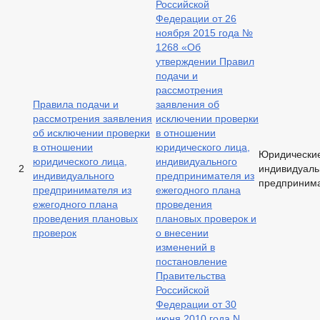
Российской
Федерации от 26
ноября 2015 года №
1268 «Об
утверждении Правил
подачи и
рассмотрения
Правила подачи и
заявления об
рассмотрения заявления
исключении проверки
об исключении проверки
в отношении
в отношении
юридического лица,
Юридические
юридического лица,
индивидуального
2
индивидуал
индивидуального
предпринимателя из
предприним
предпринимателя из
ежегодного плана
ежегодного плана
проведения
проведения плановых
плановых проверок и
проверок
о внесении
изменений в
постановление
Правительства
Российской
Федерации от 30
июня 2010 года N