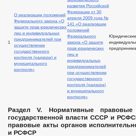
развития Российской
Федерации от 30
О реализации положений
апреля 2009 года №
Федерального закона «О
141 «О реализации
защите прав юридических
положений
лиц и индивидуальных
Федерального
Юридические
предпринимателей при
1
закона «О защите
индивидуаль
осуществлении
прав юридических
предпринима
государственного
лиц и
контроля (надзора) и
индивидуальных
муниципального
предпринимателей
контроля»
при осуществлении
государственного
контроля (надзора)
и муниципального
контроля»
Раздел V. Нормативные правовые
государственной власти СССР и РСФС
правовые акты органов исполнительн
и РСФСР