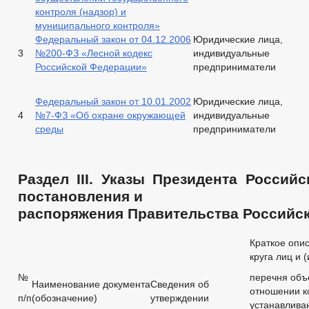
контроля (надзор) и
муниципального контроля»
Федеральный закон от 04.12.2006
Юридические лица,
3
№200-ФЗ «Лесной кодекс
индивидуальные
Российской Федерации»
предприниматели
Федеральный закон от 10.01.2002
Юридические лица,
4
№7-ФЗ «Об охране окружающей
индивидуальные
среды
предприниматели
Раздел III. Указы Президента Россий
постановления и
распоряжения Правительства Российс
Краткое опи
круга лиц и (
№
перечня объе
Наименование документа
Сведения об
отношении к
п/п
(обозначение)
утверждении
устанавлива