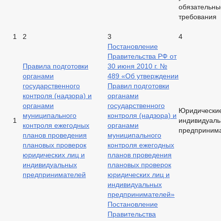
обязательны
требования
1
2
3
4
Постановление
Правительства РФ от
Правила подготовки
30 июня 2010 г. №
органами
489 «Об утверждении
государственного
Правил подготовки
контроля (надзора) и
органами
органами
государственного
Юридические
муниципального
контроля (надзора) и
1
индивидуал
контроля ежегодных
органами
предприним
планов проведения
муниципального
плановых проверок
контроля ежегодных
юридических лиц и
планов проведения
индивидуальных
плановых проверок
предпринимателей
юридических лиц и
индивидуальных
предпринимателей»
Постановление
Правительства