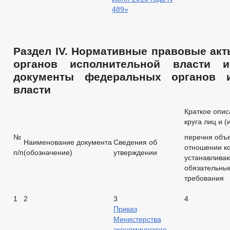
489»
Раздел IV. Нормативные правовые ак
органов исполнительной власти 
документы федеральных органов и
власти
Краткое опи
круга лиц и (
№
перечня объе
Наименование документа
Сведения об
отношении к
п/п
(обозначение)
утверждении
устанавлива
обязательны
требования
1
2
3
4
Приказ
Министерства
экономического